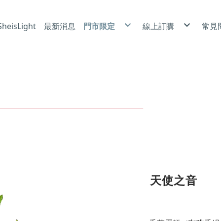
eisLight
最新消息
門市限定
線上訂購
常見
冰雪酥芙 X 北海道霜淇淋
莎布烈|6吋
使
卡茲捲|泡芙
磅蛋糕|6吋
隱
喜悅小蛋糕
乳酪蛋糕|6吋
防
小蛋糕|4吋
蛋糕捲
裸蛋糕|6吋
長條蛋糕
奶油蛋糕|6吋、8吋、10吋
常溫點心
手工餅乾
天使之音