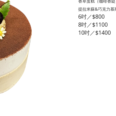
香草蛋糕（咖啡香緹
提拉米蘇&巧克力慕
6吋／$800
8吋／$1100
10吋／$1400