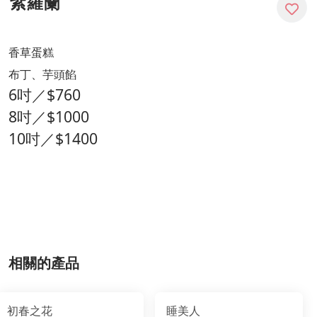
紫羅蘭
香草蛋糕
布丁、芋頭餡
6吋／$760
8吋／$1000
10吋／$1400
相關的產品
初春之花
睡美人