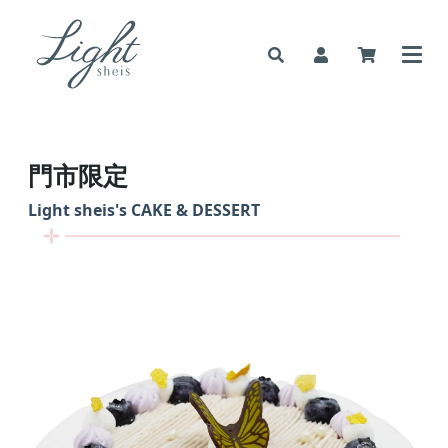
門市限定
Light sheis's
CAKE & DESSERT