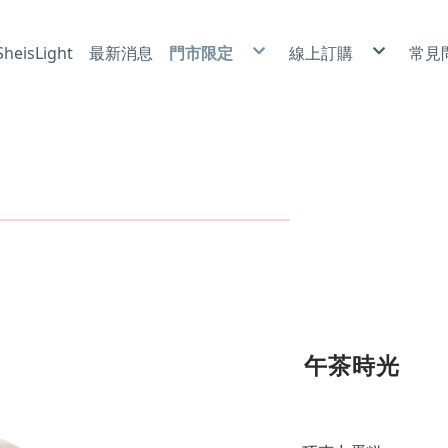
eisLight
最新消息
門市限定
線上訂購
常見
冰雪酥芙 X 北海道霜淇淋
莎布烈|6吋
使
卡茲捲|泡芙
磅蛋糕|6吋
隱
喜悅小蛋糕
乳酪蛋糕|6吋
防
小蛋糕|4吋
蛋糕捲
裸蛋糕|6吋
長條蛋糕
奶油蛋糕|6吋、8吋、10吋
常溫點心
手工餅乾
午茶時光