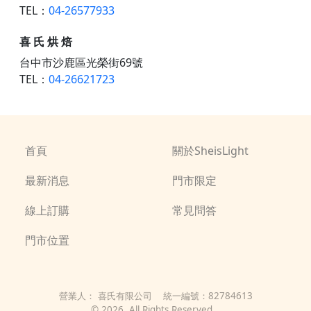
TEL：
04-26577933
喜 氏 烘 焙
台中市沙鹿區光榮街69號
TEL：
04-26621723
首頁
關於SheisLight
最新消息
門市限定
線上訂購
常見問答
門市位置
營業人：
喜氏有限公司
統一編號：
82784613
©
2026
, All Rights Reserved.