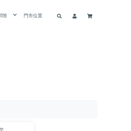
問答
門市位置
用條款
私權政策
詐騙說明
茫