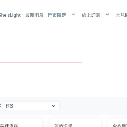
eisLight
最新消息
門市限定
線上訂購
常見
冰雪酥芙 X 北海道霜淇淋
莎布烈|6吋
使
卡茲捲|泡芙
磅蛋糕|6吋
隱
喜悅小蛋糕
乳酪蛋糕|6吋
防
小蛋糕|4吋
蛋糕捲
裸蛋糕|6吋
長條蛋糕
奶油蛋糕|6吋、8吋、10吋
常溫點心
手工餅乾
序
莓裸蛋糕
蔚藍海岸
金香迷