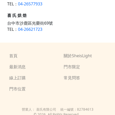
TEL：
04-26577933
喜 氏 烘 焙
台中市沙鹿區光榮街69號
TEL：
04-26621723
首頁
關於SheisLight
最新消息
門市限定
線上訂購
常見問答
門市位置
營業人：
喜氏有限公司
統一編號：
82784613
©
2026
, All Rights Reserved.