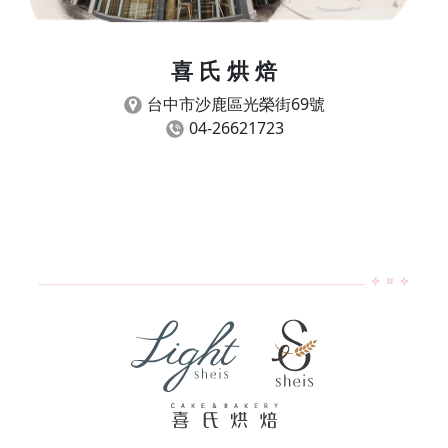
喜 氏 烘 焙
台中市
沙鹿區光榮街69號
04-26621723