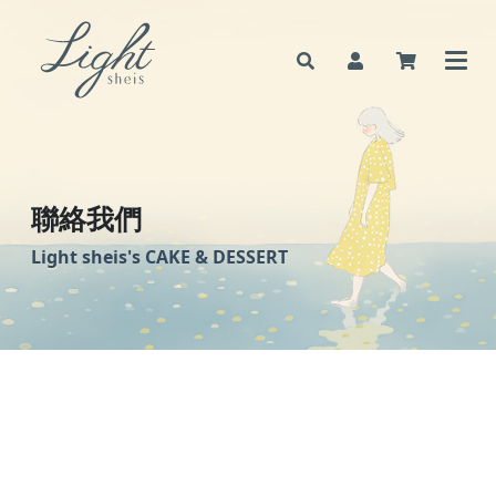
聯絡我們
Light sheis's
CAKE & DESSERT