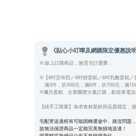
《貼心小叮嚀及網購限定優惠說
※ 線上訂購商品，無需另計運費．
※【6吋莎布烈／6吋磅蛋糕／6吋乳酪蛋糕／
滿3件，折300元；
滿6件，折700元；滿10
※彌月蛋糕、企業團體大量訂購，歡迎來電洽
【純手工限量】為求食材新鮮與品質穩定，
宅配寄送過程有可能因轉運途中、路況問題，使
故無法保證商品一定能完美無損地送達！
因黑貓宅急便已公告不負賠償責任