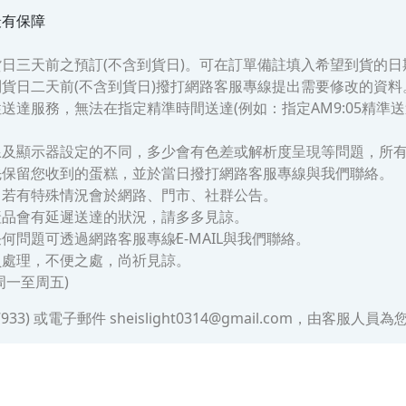
最有保障
日三天前之預訂(不含到貨日)。可在訂單備註填入希望到貨的日
貨日二天前(不含到貨日)撥打網路客服專線提出需要修改的資料
服務，無法在指定精準時間送達(例如：指定AM9:05精準送達)。僅
。
線及顯示器設定的不同，多少會有色差或解析度呈現等問題，所
先保留您收到的蛋糕，並於當日撥打網路客服專線與我們聯絡。
，若有特殊情況會於網路、門市、社群公告。
產品會有延遲送達的狀況，請多多見諒。
問題可透過網路客服專線∕E-MAIL與我們聯絡。
員處理，不便之處，尚祈見諒。
(周一至周五)
3) 或電子郵件 sheislight0314@gmail.com，由客服人員