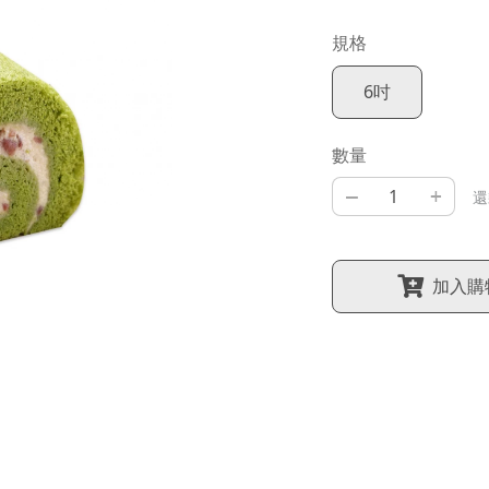
規格
6吋
數量
–
+
還
加入購