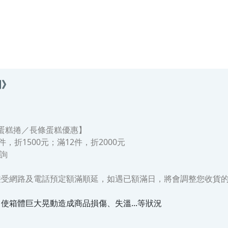
明》
蛋糕捲／長條蛋糕
優惠】
件，折1500元；滿12件，折2000元
詢
接受網路及電話預定額滿順延，如遇已額滿日，將會調整您收貨
箱體巨大晃動造成商品損傷、失溫...等狀況