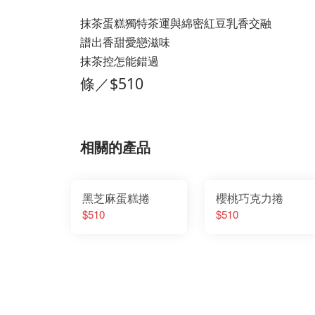
抹茶蛋糕獨特茶運與綿密紅豆乳香交融
譜出香甜愛戀滋味
抹茶控怎能錯過
條／$510
相關的產品
黑芝麻蛋糕捲
櫻桃巧克力捲
$510
$510