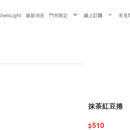
eisLight
最新消息
門市限定
線上訂購
常見
冰雪酥芙 X 北海道霜淇淋
莎布烈|6吋
使
卡茲捲|泡芙
磅蛋糕|6吋
隱
喜悅小蛋糕
乳酪蛋糕|6吋
防
小蛋糕|4吋
蛋糕捲
裸蛋糕|6吋
長條蛋糕
奶油蛋糕|6吋、8吋、10吋
常溫點心
手工餅乾
抹茶紅豆捲
510
$