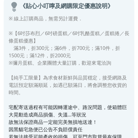
《貼心小叮嚀及網購限定優惠說明》
※ 線上訂購商品，無需另計運費．
※【6吋莎布烈／6吋磅蛋糕／6吋乳酪蛋糕／
蛋糕捲／長
條蛋糕
優惠】
滿3件，折300元；
滿6件，折700元；滿10件，折
1500元；滿12件，折2000元
※彌月蛋糕、企業團體大量訂購，歡迎來電洽詢
【純手工限量】為求食材新鮮與品質穩定，接受網路及
電話預定額滿順延，如遇已額滿日，將會調整您收貨的
時間。
宅配寄送過程有可能因轉運途中、路況問題，使箱體巨
大晃動造成商品損傷、失溫...等狀況
故無法保證商品一定能完美無損地送達！
因黑貓宅急便已公告不負賠償責任
若無法接受可能產收的損傷，可至門市取貨最有保障