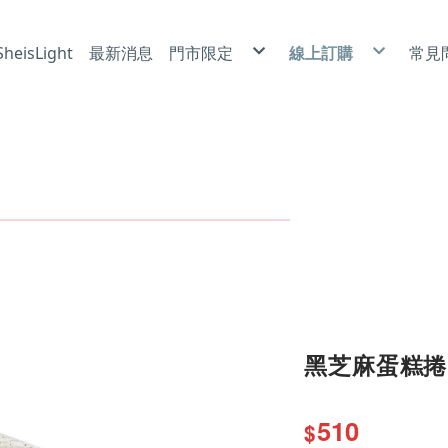
eisLight
最新消息
門市限定
線上訂購
常見
冰雪酥芙 X 北海道霜淇淋
莎布烈|6吋
使
卡茲捲|泡芙
磅蛋糕|6吋
隱
喜悅小蛋糕
乳酪蛋糕|6吋
防
小蛋糕|4吋
蛋糕捲
裸蛋糕|6吋
長條蛋糕
奶油蛋糕|6吋、8吋、10吋
常溫點心
手工餅乾
黑芝麻蛋糕捲
510
$