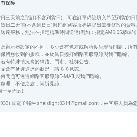
最有保障
日三天前之預訂(不含到貨日)。可在訂單備註填入希望到貨的日
貨日二天前(不含到貨日)撥打網路客服專線提出需要修改的資料
服務，無法在指定精準時間送達(例如：指定AM9:05精準送達)。僅
。
線及顯示器設定的不同，多少會有色差或解析度呈現等問題，所
先保留您收到的蛋糕，並於當日撥打網路客服專線與我們聯絡。
，若有特殊情況會於網路、門市、社群公告。
產品會有延遲送達的狀況，請多多見諒。
問題可透過網路客服專線∕E-MAIL與我們聯絡。
員處理，不便之處，尚祈見諒。
(周一至周五)
3) 或電子郵件 sheislight0314@gmail.com，由客服人員