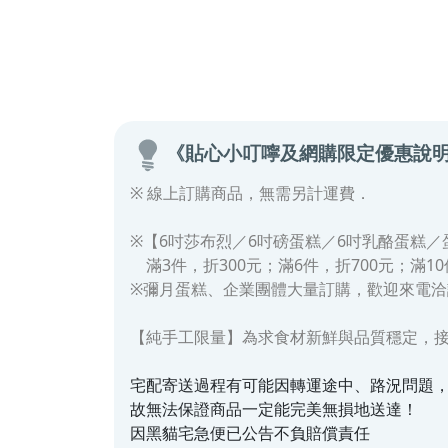
《貼心小叮嚀及網購限定優惠說
※ 線上訂購商品，無需另計運費．
※【6吋莎布烈／6吋磅蛋糕／6吋乳酪蛋糕／
滿3件，折300元；
滿6件，折700元；滿10
※彌月蛋糕、企業團體大量訂購，歡迎來電洽
【純手工限量】為求食材新鮮與品質穩定，
宅配寄送過程有可能因轉運途中、路況問題，使
故無法保證商品一定能完美無損地送達！
因黑貓宅急便已公告不負賠償責任