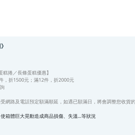
明》
蛋糕捲／長條蛋糕
優惠】
件，折1500元；滿12件，折2000元
詢
接受網路及電話預定額滿順延，如遇已額滿日，將會調整您收貨
箱體巨大晃動造成商品損傷、失溫...等狀況