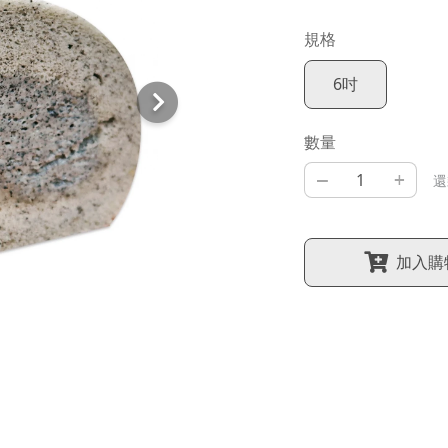
規格
6吋
數量
–
+
還
加入購