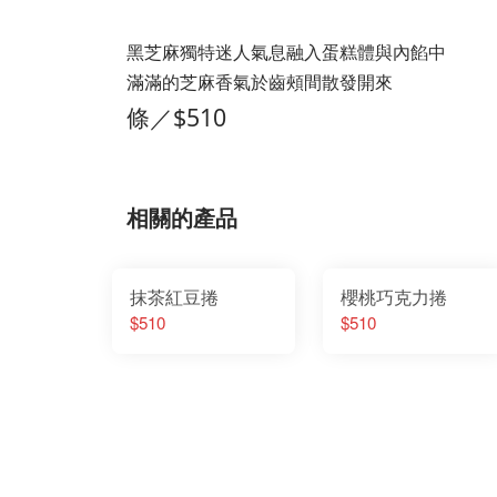
黑芝麻獨特迷人氣息融入蛋糕體與內餡中
滿滿的芝麻香氣於齒頰間散發開來
條／$510
相關的產品
抹茶紅豆捲
櫻桃巧克力捲
$510
$510